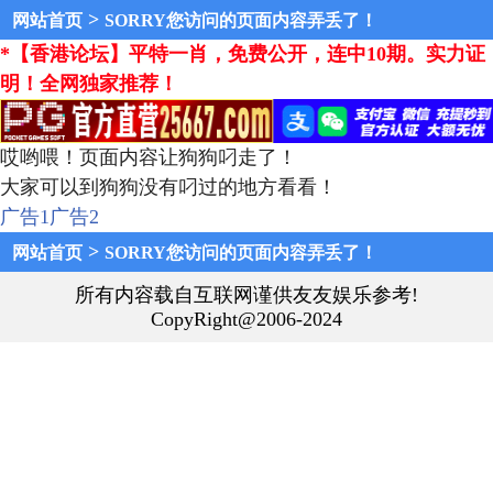
>
网站首页
SORRY您访问的页面内容弄丢了！
*【香港论坛】平特一肖，免费公开，连中10期。实力证
明！全网独家推荐！
哎哟喂！页面内容让狗狗叼走了！
大家可以到狗狗没有叼过的地方看看！
广告1
广告2
>
网站首页
SORRY您访问的页面内容弄丢了！
所有内容载自互联网谨供友友娱乐参考!
CopyRight@2006-2024