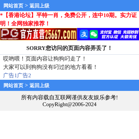
>
网站首页
返回上级
*【香港论坛】平特一肖，免费公开，连中10期。实力证
明！全网独家推荐！
SORRY您访问的页面内容弄丢了！
哎哟喂！页面内容让狗狗叼走了！
大家可以到狗狗没有叼过的地方看看！
广告1
广告2
>
网站首页
返回上级
所有内容载自互联网谨供友友娱乐参考!
CopyRight@2006-2024