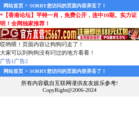
>
网站首页
SORRY您访问的页面内容弄丢了！
*【香港论坛】平特一肖，免费公开，连中10期。实力证
明！全网独家推荐！
哎哟喂！页面内容让狗狗叼走了！
大家可以到狗狗没有叼过的地方看看！
广告1
广告2
>
网站首页
SORRY您访问的页面内容弄丢了！
所有内容载自互联网谨供友友娱乐参考!
CopyRight@2006-2024