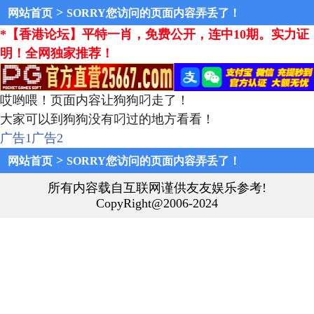
>
网站首页
SORRY您访问的页面内容弄丢了！
*【香港论坛】平特一肖，免费公开，连中10期。实力证
明！全网独家推荐！
哎哟喂！页面内容让狗狗叼走了！
大家可以到狗狗没有叼过的地方看看！
广告1
广告2
>
网站首页
SORRY您访问的页面内容弄丢了！
所有内容载自互联网谨供友友娱乐参考!
CopyRight@2006-2024