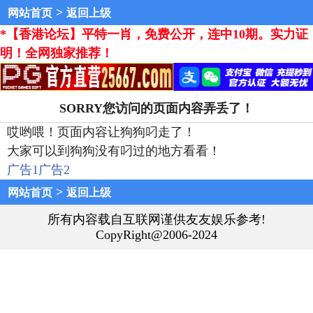
>
网站首页
返回上级
*【香港论坛】平特一肖，免费公开，连中10期。实力证
明！全网独家推荐！
SORRY您访问的页面内容弄丢了！
哎哟喂！页面内容让狗狗叼走了！
大家可以到狗狗没有叼过的地方看看！
广告1
广告2
>
网站首页
返回上级
所有内容载自互联网谨供友友娱乐参考!
CopyRight@2006-2024