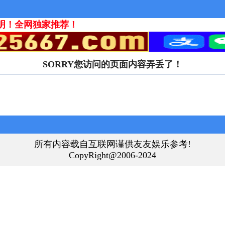
明！全网独家推荐！
SORRY您访问的页面内容弄丢了！
所有内容载自互联网谨供友友娱乐参考!
CopyRight@2006-2024