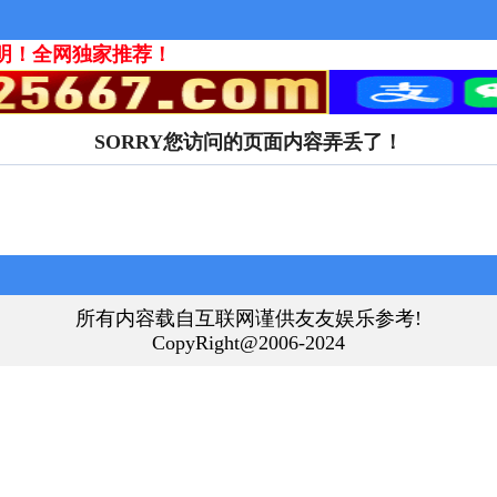
明！全网独家推荐！
SORRY您访问的页面内容弄丢了！
所有内容载自互联网谨供友友娱乐参考!
CopyRight@2006-2024