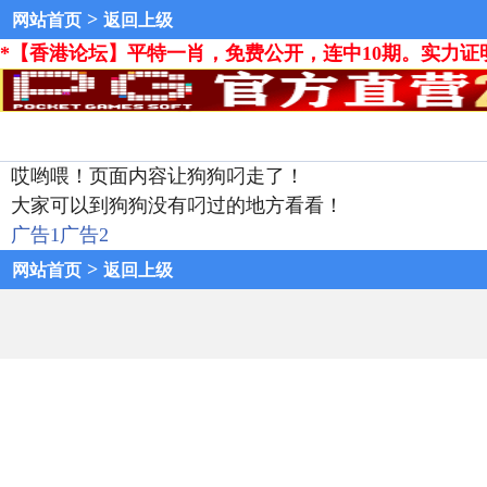
>
网站首页
返回上级
*【香港论坛】平特一肖，免费公开，连中10期。实力证
哎哟喂！页面内容让狗狗叼走了！
大家可以到狗狗没有叼过的地方看看！
广告1
广告2
>
网站首页
返回上级