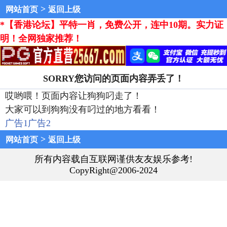
>
网站首页
返回上级
*【香港论坛】平特一肖，免费公开，连中10期。实力证
明！全网独家推荐！
SORRY您访问的页面内容弄丢了！
哎哟喂！页面内容让狗狗叼走了！
大家可以到狗狗没有叼过的地方看看！
广告1
广告2
>
网站首页
返回上级
所有内容载自互联网谨供友友娱乐参考!
CopyRight@2006-2024