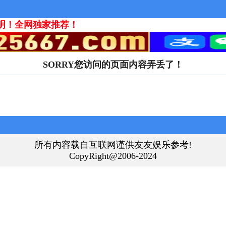
明！全网独家推荐！
SORRY您访问的页面内容弄丢了！
所有内容载自互联网谨供友友娱乐参考!
CopyRight@2006-2024