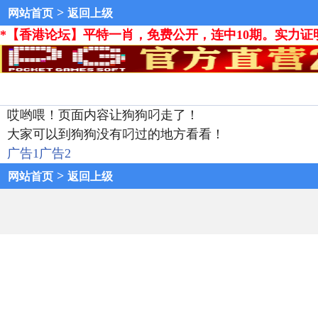
>
网站首页
返回上级
*【香港论坛】平特一肖，免费公开，连中10期。实力证
哎哟喂！页面内容让狗狗叼走了！
大家可以到狗狗没有叼过的地方看看！
广告1
广告2
>
网站首页
返回上级