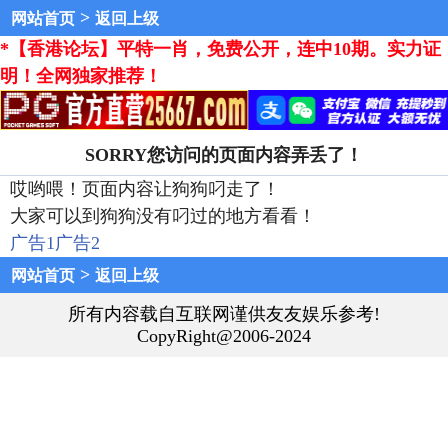
>
网站首页
返回上级
*【香港论坛】平特一肖，免费公开，连中10期。实力证
明！全网独家推荐！
SORRY您访问的页面内容弄丢了！
哎哟喂！页面内容让狗狗叼走了！
大家可以到狗狗没有叼过的地方看看！
广告1
广告2
>
网站首页
返回上级
所有内容载自互联网谨供友友娱乐参考!
CopyRight@2006-2024